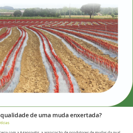
a qualidade de uma muda enxertada?
tícias
eria com a Agaprovitis, a associação de produtores de mudas da qual