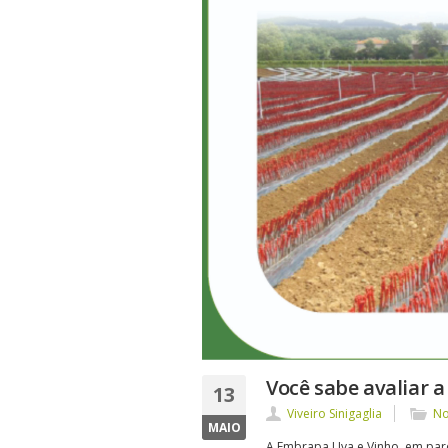
Você sabe avaliar 
13
Viveiro Sinigaglia
No
MAIO
A Embrapa Uva e Vinho, em parc