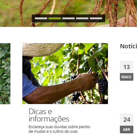
Notíc
13
MAIO
24
ABR