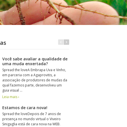
ias
Você sabe avaliar a qualidade de
Viveiro Sinigaglia o
24
uma muda enxertada?
técnicas ao viveiro
Spread the loveA Embrapa Uva e Vinho,
Spread the lovePara ap
ABR
em parceria com a Agaprovitis, a
pouco do trabalho dese
associação de produtores de mudas da
Viveiro Sinigaglia aos n
qual fazemos parte, desenvolveu um
clientes, estamos organ
guia visual …
…
Leia mais ›
Leia mais ›
Estamos de cara nova!
Vinitech Bordeaux 
24
Spread the loveDepois de 7 anos de
Spread the loveEm dez
presença no mundo virtual o Viveiro
participamos da feira Vin
ABR
Sinigaglia está de cara nova na WEB.
Bordeaux, França, a con